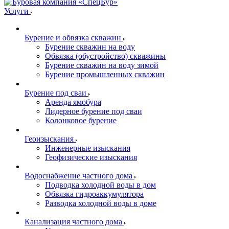
Услуги
Бурение и обвязка скважин
Бурение скважин на воду
Обвязка (обустройство) скважины
Бурение скважин на воду зимой
Бурение промышленных скважин
Бурение под сваи
Аренда ямобура
Лидерное бурение под сваи
Колонковое бурение
Геоизыскания
Инженерные изыскания
Геофизические изыскания
Водоснабжение частного дома
Подводка холодной воды в дом
Обвязка гидроаккумулятора
Разводка холодной воды в доме
Канализация частного дома