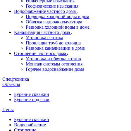
Инженерные изыскания
Геофизические изыскания
Водоснабжение частного дома
Подводка холодной воды в дом
Обвязка гидроаккумулятора
Разводка холодной воды в доме
Канализация частного дома
Установка септика
Прокладка труб до колодца
Разводка канализации в доме
Отопление частного дома
Установка и обвязка котлов
Монтаж системы отопления
Горячее водоснабжение дома
Спецтехника
Объекты
Бурение скважин
Бурение под сваи
Цены
Бурение скважин
Водоснабжение
Отопление